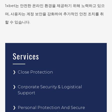
1xbet는 안전한 온라인 환경을 제공하기 위해 노력하고 있으
며, 사용자는 계정 보안을 강화하여 추가적인 안전 조치를 취
할 수 있습니다.
Services
Close Protection
Corporate Security & Logistical
Support
Personal Protection And Secure