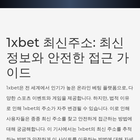
1xbet 최신주소: 최신
정보와 안전한 접근 가
이드
1xbet은 전 세계에서 인기가 높은 온라인 베팅 플랫폼으로, 다
양한 스포츠 이벤트와 게임을 제공합니다. 하지만, 법적 이유
로 인해 1xbet의 주소가 자주 변경될 수 있습니다. 이로 인해
사용자들은 종종 최신 주소를 찾고 안전하게 접근하는 방법에
대해 궁금해합니다. 이 기사에서는 1xbet의 최신 주소를 추적
하는 방법과 안전하게 이 사이트를 이용하는 방법에 대해 자세