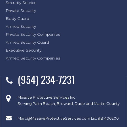
Security Service
Private Security
Body Guard
Armed Security
Private Security Companies
Armed Security Guard
Executive Security
Armed Security Companies
(954) 234-7231
Massive Protective Services Inc.
Serving Palm Beach, Broward, Dade and Martin County
Marc@MassiveProtectiveServices.com
Lic. #B1400200