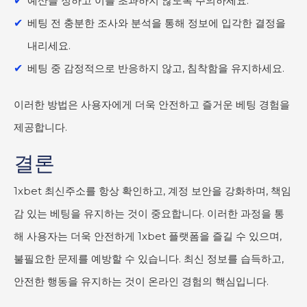
예산을 정하고 이를 초과하지 않도록 주의하세요.
베팅 전 충분한 조사와 분석을 통해 정보에 입각한 결정을
내리세요.
베팅 중 감정적으로 반응하지 않고, 침착함을 유지하세요.
이러한 방법은 사용자에게 더욱 안전하고 즐거운 베팅 경험을
제공합니다.
결론
1xbet 최신주소를 항상 확인하고, 계정 보안을 강화하며, 책임
감 있는 베팅을 유지하는 것이 중요합니다. 이러한 과정을 통
해 사용자는 더욱 안전하게 1xbet 플랫폼을 즐길 수 있으며,
불필요한 문제를 예방할 수 있습니다. 최신 정보를 습득하고,
안전한 행동을 유지하는 것이 온라인 경험의 핵심입니다.