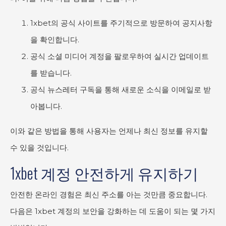
1xbet의 공식 사이트를 주기적으로 방문하여 공지사항
을 확인합니다.
공식 소셜 미디어 계정을 팔로우하여 실시간 업데이트
를 받습니다.
공식 뉴스레터 구독을 통해 새로운 소식을 이메일로 받
아봅니다.
이와 같은 방법을 통해 사용자는 언제나 최신 정보를 유지할
수 있을 것입니다.
1xbet 계정 안전하게 유지하기
안전한 온라인 경험은 최신 주소를 아는 것만큼 중요합니다.
다음은 1xbet 계정의 보안을 강화하는 데 도움이 되는 몇 가지