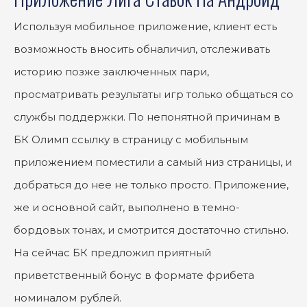
Используя мобильное приложение, клиент есть
возможность вносить обналичил, отслеживать
историю позже заключенных пари,
просматривать результаты игр только общаться со
службы поддержки. По непонятной причинам в
БК Олимп ссылку в страницу с мобильным
приложением поместили а самый низ страницы, и
добраться до нее не только просто. Приложение,
же и основной сайт, выполнено в темно-
бордовых тонах, и смотрится достаточно стильно.
На сейчас БК предложил приятный
приветственный бонус в формате фрибета
номиналом рублей.