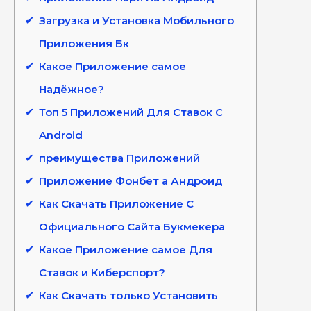
Загрузка и Установка Мобильного
Приложения Бк
Какое Приложение самое
Надёжное?
Топ 5 Приложений Для Ставок С
Android
преимущества Приложений
Приложение Фонбет а Андроид
Как Скачать Приложение С
Официального Сайта Букмекера
Какое Приложение самое Для
Ставок и Киберспорт?
Как Скачать только Установить