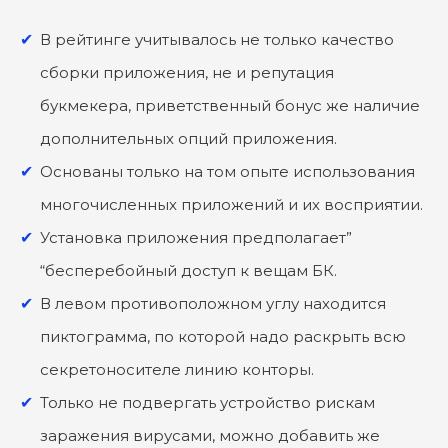
В рейтинге учитывалось не только качество
сборки приложения, не и репутация
букмекера, приветственный бонус же наличие
дополнительных опций приложения.
Основаны только на том опыте использования
многочисленных приложений и их восприятии.
Установка приложения предполагает”
“бесперебойный доступ к вещам БК.
В левом противоположном углу находится
пиктограмма, по которой надо раскрыть всю
секретоносителе линию конторы.
Только не подвергать устройство рискам
заражения вирусами, можно добавить же