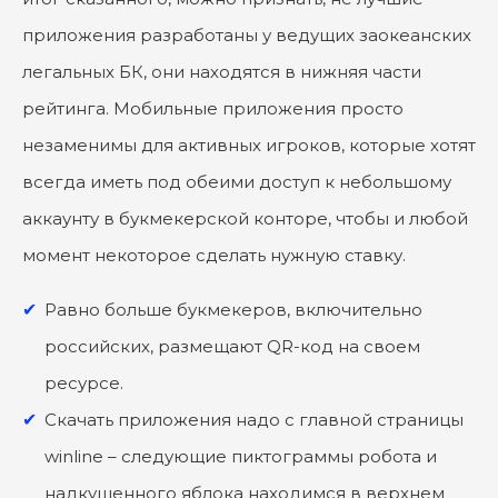
приложения разработаны у ведущих заокеанских
легальных БК, они находятся в нижняя части
рейтинга. Мобильные приложения просто
незаменимы для активных игроков, которые хотят
всегда иметь под обеими доступ к небольшому
аккаунту в букмекерской конторе, чтобы и любой
момент некоторое сделать нужную ставку.
Равно больше букмекеров, включительно
российских, размещают QR-код на своем
ресурсе.
Скачать приложения надо с главной страницы
winline – следующие пиктограммы робота и
надкушенного яблока находимся в верхнем