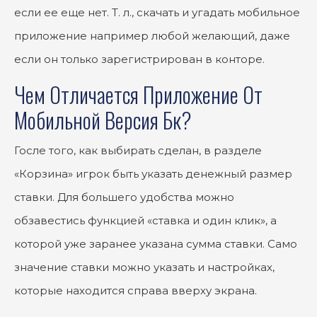
если ее еще нет. Т. л., скачать и угадать мобильное
приложение например любой желающий, даже
если он только зарегистрирован в конторе.
Чем Отличается Приложение От
Мобильной Версия Бк?
Госле того, как выбирать сделан, в разделе
«Корзина» игрок быть указать денежный размер
ставки. Для большего удобства можно
обзавестись функцией «ставка и один клик», а
которой уже заранее указана сумма ставки. Само
значение ставки можно указать и настройках,
которые находится справа вверху экрана.