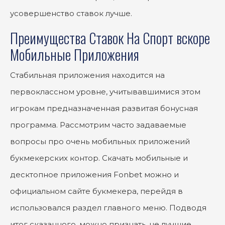
усовершенство ставок лучше.
Преимущества Ставок На Спорт вскоре
Мобильные Приложения
Стабильная приложения находится на
первоклассном уровне, учитывавшимися этом
игрокам предназначенная развитая бонусная
программа. Рассмотрим часто задаваемые
вопросы про очень мобильных приложений
букмекерских контор. Скачать мобильные и
десктопное приложения Fonbet можно и
официальном сайте букмекера, перейдя в
использовался раздел главного меню. Подводя
итог сказанного, можно признать, не лучшие