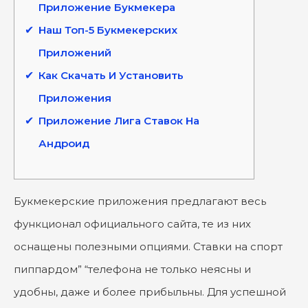
Приложение Букмекера
Наш Топ-5 Букмекерских
Приложений
Как Скачать И Установить
Приложения
Приложение Лига Ставок На
Андроид
Букмекерские приложения предлагают весь
функционал официального сайта, те из них
оснащены полезными опциями. Ставки на спорт
пиппардом” “телефона не только неясны и
удобны, даже и более прибыльны. Для успешной