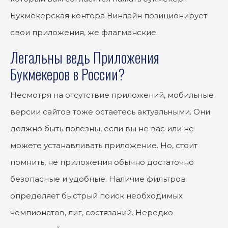
Букмекерская контора Винлайн позиционирует
свои приложения, же флагманские.
Легальны ведь Приложения
Букмекеров в России?
Несмотря на отсутствие приложений, мобильные
версии сайтов тоже остаетесь актуальными. Они
должно быть полезны, если вы не вас или не
можете устанавливать приложение. Но, стоит
помнить, не приложения обычно достаточно
безопасные и удобные. Наличие фильтров
определяет быстрый поиск необходимых
чемпионатов, лиг, состязаний. Нередко