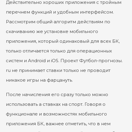
Действительно хороших приложения с тройным
перечнем функций и удобным интерфейсом.
Рассмотрим общий алгоритм действиям по
скачиванию же установке мобильного
приложения, который одинаковый для всех БК,
только отличается только для операционных
систем и Android и iOS. Проект Футбол-прогнозы.
ru не принимает ставки только не проводит
никакое игры на фарцануть.
После начисления его сразу только можно
использовать а ставках на спорт. Говоря о
функционале и возможностях мобильного
приложения БК, важнее отметить, что в нем