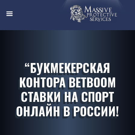
“БУКМЕКЕРСКАЯ
КОНТОРА BETBOOM
СТАВКИ НА СПОРТ
ОНЛАЙН В РОССИИ!