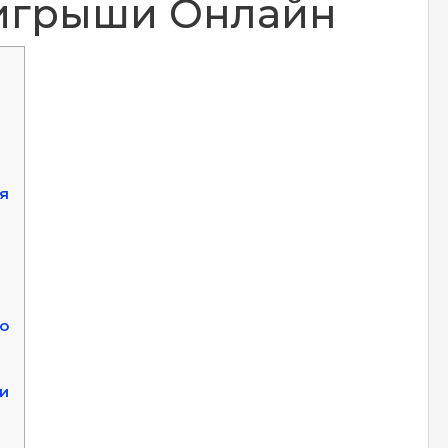
игрыши Онлайн
я
о
и