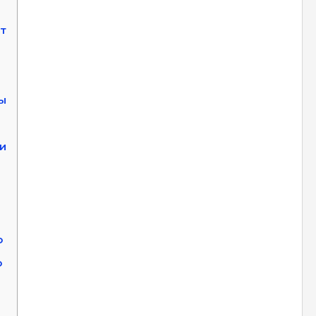
т
ы
и
o
o