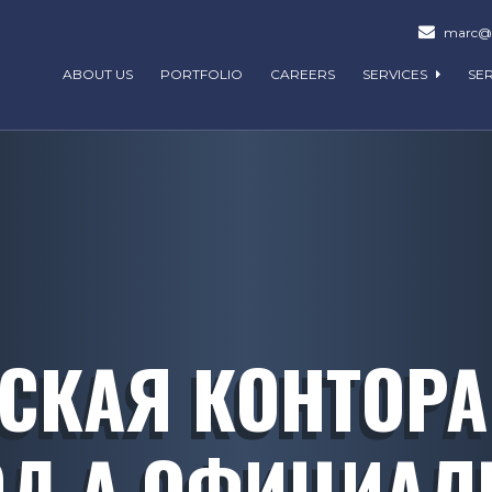
marc@m
ABOUT US
PORTFOLIO
CAREERS
SERVICES
SE
СКАЯ КОНТОРА
ОД А ОФИЦИАЛ