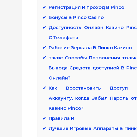
Регистрация И проход В Pinco
Бонусы В Pinco Casino
Доступность Онлайн Казино Pinc
С Телефона
Рабочие Зеркала В Пинко Казино
такие Способы Пополнения тольк
Вывода Средств доступной В Pinc
Онлайн?
Как Восстановить Доступ 
Аккаунту, когда Забыл Пароль от
Казино Pinco?
Правила И
Лучшие Игровые Аппараты В Пинк