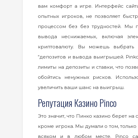
вам комфорт а игре. Интерфейс сайта
опытных игроков, не позволяет быст
процессом без без трудностей. Мы 
вывода неснижаемых, включая эле
криптовалюту. Вы можешь выбрать 
“депозитов и вывода выигрышей. Pinko
лимиты на депозиты и ставки, что поз
обойтись ненужных рисков. Исполь
увеличить ваши шанс на выигрыш.
Репутация Казино Pinco
Это значит, что Пинко казино берет на
кроме игрока. Мы думали о том, тольк
всяком и в любом месте. Pinco са