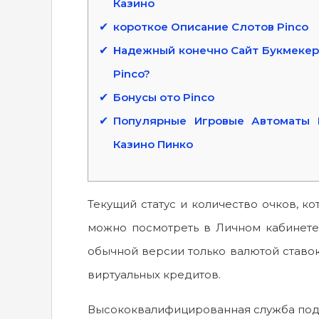
Казино
короткое Описание Слотов Pinco
Надежный конечно Сайт Букмекер
Pinco?
Бонусы ото Pinco
Популярные Игровые Автоматы 
Казино Пинко
Текущий статус и количество очков, к
можно посмотреть в Личном кабинете.
обычной версии только валютой ставок
виртуальных кредитов.
Высококвалифицированная служба под