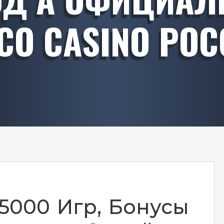
CO CASINO РО
5000 Игр, Бонусы