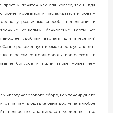
 прост и понятен как для коллег, так и ддя
ро ориентироваться и наслаждаться игровым
предложу различные способы пополнения и
ктронные кошельки, банковские карты же
наиболее удобный вариант для внесения”
 Casino рекомендует возможность установить
волял игрокам контролировать твои расходы и
зование бонусов и акций также может чем
 сам уплату налогового сбора, компенсируя его
о игра на нам площадке была доступна в любое
йт полностью адаптирован усовершенство