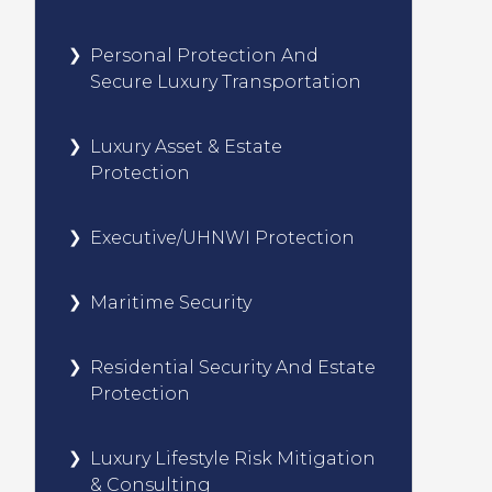
Personal Protection And
Secure Luxury Transportation
Luxury Asset & Estate
Protection
Executive/UHNWI Protection
Maritime Security
Residential Security And Estate
Protection
Luxury Lifestyle Risk Mitigation
& Consulting