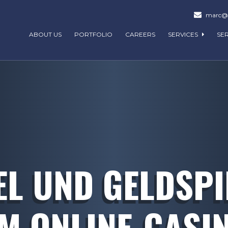
marc@m
ABOUT US
PORTFOLIO
CAREERS
SERVICES
SE
EL UND GELDSPI
M ONLINE-CASI