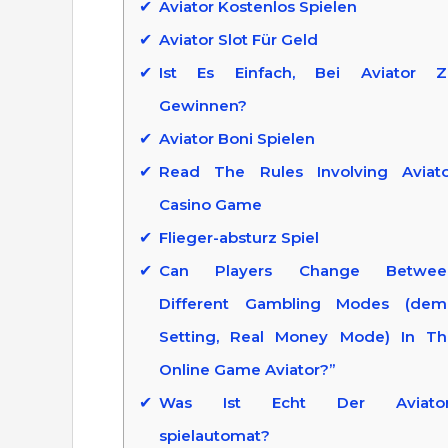
Aviator Kostenlos Spielen
Aviator Slot Für Geld
Ist Es Einfach, Bei Aviator Z
Gewinnen?
Aviator Boni Spielen
Read The Rules Involving Aviato
Casino Game
Flieger-absturz Spiel
Can Players Change Betwee
Different Gambling Modes (dem
Setting, Real Money Mode) In Th
Online Game Aviator?”
Was Ist Echt Der Aviator
spielautomat?