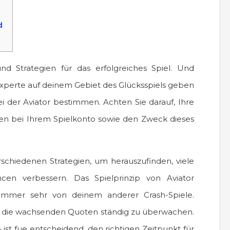
d
d Strategien für das erfolgreiches Spiel. Und
 Experte auf deinem Gebiet des Glücksspiels geben
i der Aviator bestimmen. Achten Sie darauf, Ihre
ben bei Ihrem Spielkonto sowie den Zweck dieses
schiedenen Strategien, um herauszufinden, viele
cen verbessern. Das Spielprinzip von Aviator
 nimmer sehr von deinem anderer Crash-Spiele.
m, die wachsenden Quoten ständig zu überwachen.
– ist fue entscheidend, den richtigen Zeitpunkt für