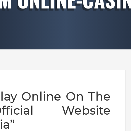
lay Online On The
fficial Website
ia”