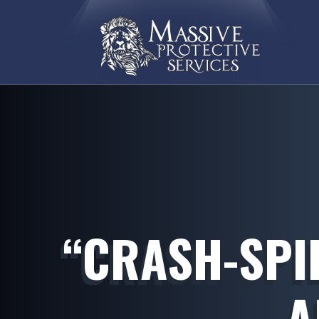
“CRASH-SPI
A