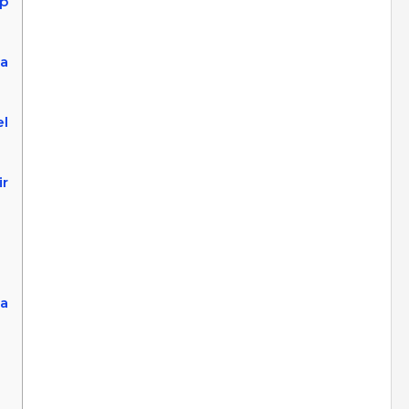
p
a
l
ir
ya