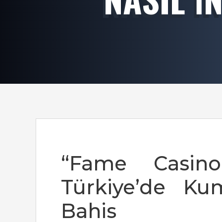
“Fame Casino 
Türkiye’de K
Bahis