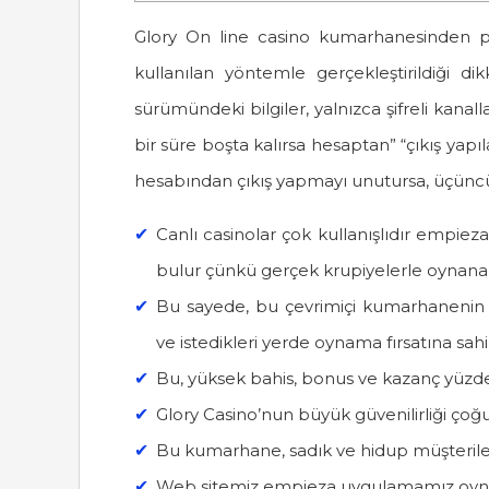
Glory On line casino kumarhanesinden pa
kullanılan yöntemle gerçekleştirildiği d
sürümündeki bilgiler, yalnızca şifreli kanall
bir süre boşta kalırsa hesaptan” “çıkış yapıl
hesabından çıkış yapmayı unutursa, üçüncü t
Canlı casinolar çok kullanışlıdır empiez
bulur çünkü gerçek krupiyelerle oynana
Bu sayede, bu çevrimiçi kumarhanenin müş
ve istedikleri yerde oynama fırsatına sahi
Bu, yüksek bahis, bonus ve kazanç yüzde
Glory Casino’nun büyük güvenilirliği ço
Bu kumarhane, sadık ve hidup müşteriler iç
Web sitemiz empieza uygulamamız oyna