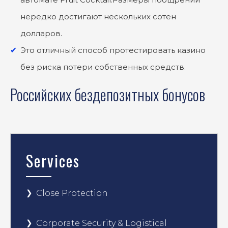
нередко достигают нескольких сотен
долларов.
Это отличный способ протестировать казино
без риска потери собственных средств.
Российских бездепозитных бонусов
Services
Close Protection
Corporate Security & Logistical