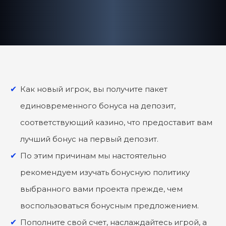
Как новый игрок, вы получите пакет
единовременного бонуса на депозит,
соответствующий казино, что предоставит вам
лучший бонус на первый депозит.
По этим причинам мы настоятельно
рекомендуем изучать бонусную политику
выбранного вами проекта прежде, чем
воспользоваться бонусным предложением.
Пополните свой счет, наслаждайтесь игрой, а