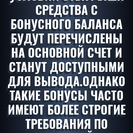
СРЕДСТВА С
БОНУСНОГО БАЛАНСА
БУДУТ ПЕРЕЧИСЛЕНЫ
НА ОСНОВНОЙ СЧЕТ И
СТАНУТ ДОСТУПНЫМИ
ДЛЯ ВЫВОДА.ОДНАКО
ТАКИЕ БОНУСЫ ЧАСТО
ИМЕЮТ БОЛЕЕ СТРОГИЕ
ТРЕБОВАНИЯ ПО