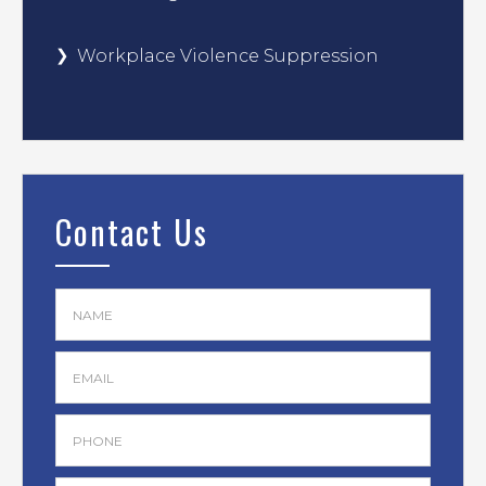
Workplace Violence Suppression
Contact Us