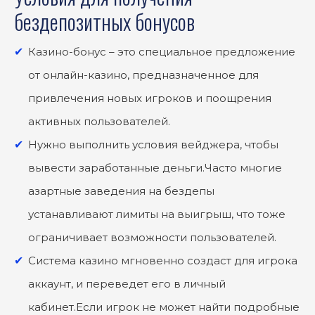
бездепозитных бонусов
Казино-бонус – это специальное предложение
от онлайн-казино, предназначенное для
привлечения новых игроков и поощрения
активных пользователей.
Нужно выполнить условия вейджера, чтобы
вывести заработанные деньги.Часто многие
азартные заведения на бездепы
устанавливают лимиты на выигрыш, что тоже
ограничивает возможности пользователей.
Система казино мгновенно создаст для игрока
аккаунт, и переведет его в личный
кабинет.Если игрок не может найти подробные