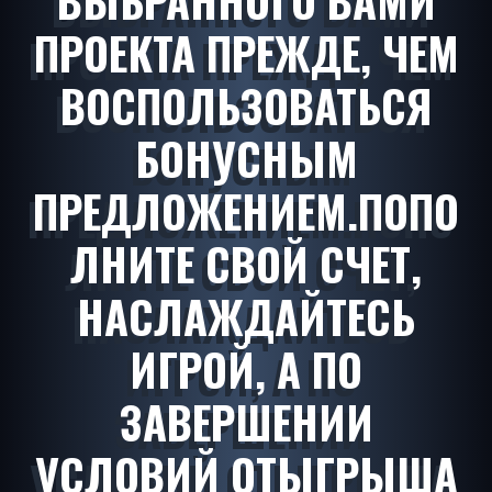
ВЫБРАННОГО ВАМИ
ПРОЕКТА ПРЕЖДЕ, ЧЕМ
ВОСПОЛЬЗОВАТЬСЯ
БОНУСНЫМ
ПРЕДЛОЖЕНИЕМ.ПОПО
ЛНИТЕ СВОЙ СЧЕТ,
НАСЛАЖДАЙТЕСЬ
ИГРОЙ, А ПО
ЗАВЕРШЕНИИ
УСЛОВИЙ ОТЫГРЫША