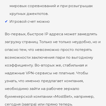
мировых соревнований и при розыгрышах
крупных джекпотов.
Игровой счет можно
Во-первых, быстрое IP адреса может замедлять
загрузку страниц. Только не только неудобно, но и
опасно тем, что невозможно просто потерять
возможности заключения пари по выгодному
коэффициенту. Во-вторых же, стабильная и
надежные VPN-сервисы не платные. Чтобы
узнать, что именно предлагает компания,
необходимо зайти на рабочее зеркало
букмекерской компании «MostBet», например,
сегодня (завтра) или прямо теперь.