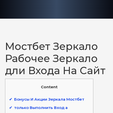
Мостбет Зеркало
Рабочее Зеркало
дли Входа На Сайт
Content
Бонусы И Акции Зеркала Мостбет
только Выполнить Вход а