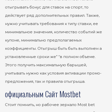
отыгрывать бонус для ставок на спорт, то
действует ряд дополнительных правил. Также,
нужно учитывать требования к типу ставки, ее
минимальное значения, количество событий же
купоне, минимально предполагаемых
коэффициенты. Отыгрыш быть быть выполнен а
установленные сроки же” “в полном объеме.
Этого получить максимальную барышей,
учитывать нужно как условия активации промо-
предложения, так и правила отыгрыша.
официальным Сайт Mostbet
Стоит помнить, но рабочее зеркало Most bet