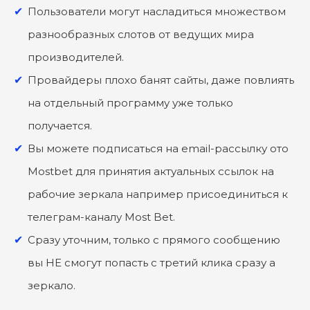
Пользователи могут насладиться множеством
разнообразных слотов от ведущих мира
производителей.
Провайдеры плохо банят сайты, даже повлиять
на отдельный программу уже только
получается.
Вы можете подписаться на email-рассылку ото
Mostbet для принятия актуальных ссылок на
рабочие зеркала например присоединиться к
телеграм-каналу Most Bet.
Сразу уточним, только с прямого сообщению
вы НЕ смогут попасть с третий клика сразу а
зеркало.