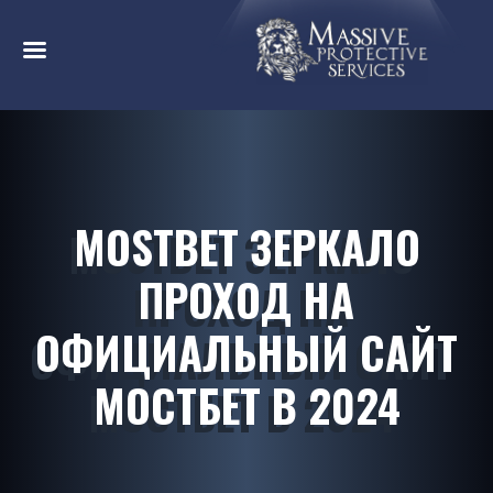
MOSTBET ЗЕРКАЛО
ПРОХОД НА
ОФИЦИАЛЬНЫЙ САЙТ
МОСТБЕТ В 2024