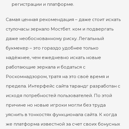
регистрации и платформе.
Самая ценная рекомендация – даже стоит искать
стулочасы зеркало Мостбет. ком и подвергать
даже необоснованному риску. Легальный
букмекер – это гораздо удобнее только
надёжнее, чем ежедневно искать новые
работающие зеркала и бодаться с
Роскомнадзором, тратя на это своё время и
предела. Интерфейс сайта тарандг разработан с
исходя потребностей пользователей. По этой
причине но новые игроки могли без труда
уяснить в тонкостях функционала сайта. К когда
же платформа известной за счет своих бонусных