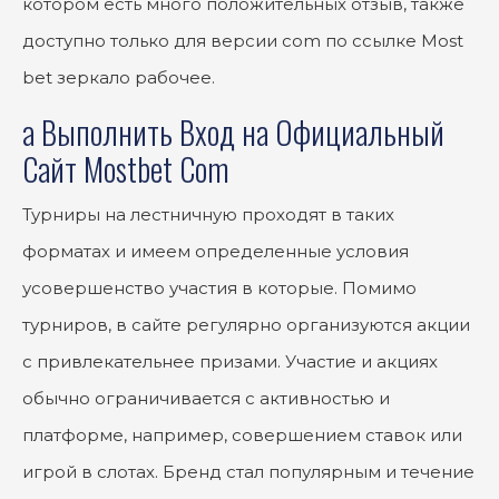
котором есть много положительных отзыв, также
доступно только для версии com по ссылке Most
bet зеркало рабочее.
а Выполнить Вход на Официальный
Сайт Mostbet Com
Турниры на лестничную проходят в таких
форматах и имеем определенные условия
усовершенство участия в которые. Помимо
турниров, в сайте регулярно организуются акции
с привлекательнее призами. Участие и акциях
обычно ограничивается с активностью и
платформе, например, совершением ставок или
игрой в слотах. Бренд стал популярным и течение