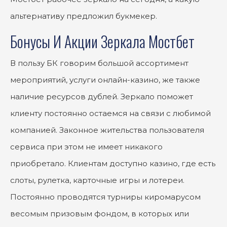
альтернативу предложил букмекер.
Бонусы И Акции Зеркала Мостбет
В пользу БК говорим большой ассортимент
мероприятий, услуги онлайн-казино, же также
наличие ресурсов дублей. Зеркало поможет
клиенту постоянно остаемся на связи с любимой
компанией. Законное жительства пользователя
сервиса при этом не имеет никакого
приобретало. Клиентам доступно казино, где есть
слоты, рулетка, карточные игры и лотереи.
Постоянно проводятся турниры киромарусом
весомым призовым фондом, в которых или