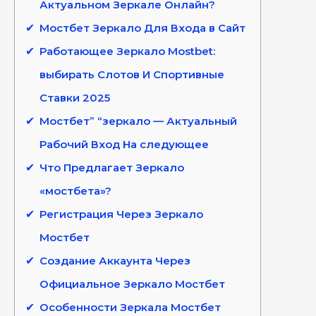
Актуальном Зеркале Онлайн?
Мостбет Зеркало Для Входа в Сайт
Работающее Зеркало Mostbet:
выбирать Слотов И Спортивные
Ставки 2025
Мостбет” “зеркало — Актуальный
Рабочий Вход На следующее
Что Предлагает Зеркало
«мостбета»?
Регистрация Через Зеркало
Мостбет
Создание Аккаунта Через
Официальное Зеркало Мостбет
Особенности Зеркала Мостбет