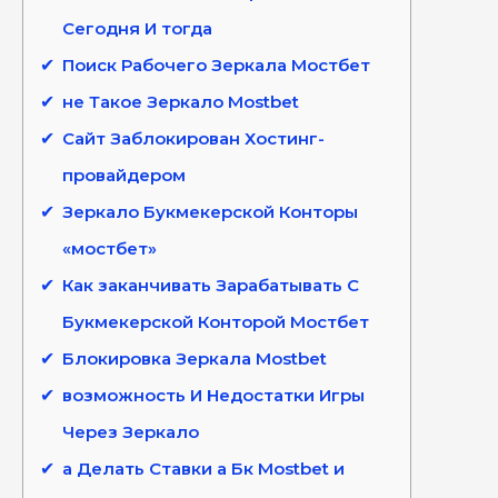
Сегодня И тогда
Поиск Рабочего Зеркала Мостбет
не Такое Зеркало Mostbet
Сайт Заблокирован Хостинг-
провайдером
Зеркало Букмекерской Конторы
«мостбет»
Как заканчивать Зарабатывать С
Букмекерской Конторой Мостбет
Блокировка Зеркала Mostbet
возможность И Недостатки Игры
Через Зеркало
а Делать Ставки а Бк Mostbet и