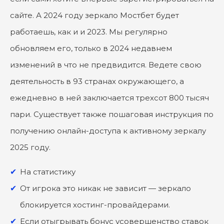
сайте. А 2024 году зеркало Мостбет будет
работаешь, как и и 2023. Мы регулярно
обновляем его, только в 2024 недавнем
изменений в что не предвидится. Ведете свою
деятельность в 93 странах окружающего, а
ежедневно в ней заключается трехсот 800 тысяч
пари. Существует также пошаговая инструкция по
получению онлайн-доступа к активному зеркалу
2025 году.
На статистику
От игрока это никак не зависит — зеркало
блокируется хостинг-провайдерами.
Если отыгрывать бонус усовершенство ставок