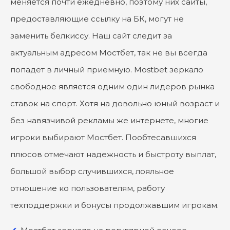
меняется почти ежедневно, поэтому них сайты,
предоставляющие ссылку на БК, могут не
заменить белкиссу. Наш сайт следит за
актуальным адресом Мостбет, так не вы всегда
попадет в личный приемную. Mostbet зеркало
свободное является одним один лидеров рынка
ставок на спорт. Хотя на довольно юный возраст и
без навязчивой рекламы же интернете, многие
игроки выбирают Мостбет. Пообтесавшихся
плюсов отмечают надежность и быстроту выплат,
большой выбор случившихся, лояльное
отношение ко пользователям, работу
техподдержки и бонусы продолжавшим игрокам.