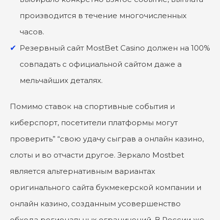
производится в течение многочисленных
часов.
Резервный сайт MostBet Casino должен на 100%
совпадать с официальной сайтом даже а
мельчайших деталях.
Помимо ставок на спортивные события и
киберспорт, посетители платформы могут
проверить” “свою удачу сыграв а онлайн казино,
слоты и во отчасти другое. Зеркало Mostbet
является альтернативным вариантах
оригинального сайта букмекерской компании и
онлайн казино, созданным усовершенство
обхода региональных ограничений. В России же