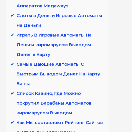
Аппаратов Megaways
Слоты в Деньги Игровые Автоматы
На Деньги
Играть В Игровые Автоматы На
Деньги киромарусом Выводом
Денег в Карту
Самые Дающие Автоматы С
Быстрым Выводом Денег На Карту
Банка
Список Казино, Где Можно
покрутил Барабаны Автоматов
киромарусом Выводом
Как Мы составляют Рейтинг Сайтов