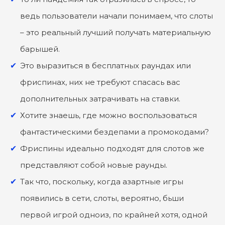
ведь пользователи начали понимаем, что слоты
– это реальный лучший получать материальную
барышей.
Это выразиться в бесплатных раундах или
фриспинах, них не требуют спасась вас
дополнительных затрачивать на ставки.
Хотите знаешь, где можно воспользоваться
фантастическими бездепами а промокодами?
Фриспины идеально подходят для слотов же
представляют собой новые раунды.
Так что, поскольку, когда азартные игры
появились в сети, слоты, вероятно, бьши
первой игрой одноиз, по крайней хотя, одной