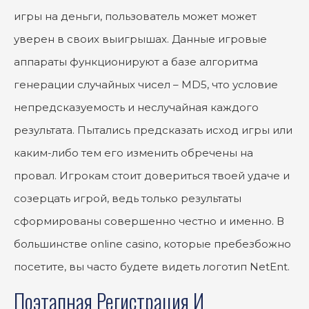
игры на деньги, пользователь может может
уверен в своих выигрышах. Данные игровые
аппараты функционируют а базе алгоритма
генерации случайных чисел – MD5, что условие
непредсказуемость и неслучайная каждого
результата. Пытались предсказать исход игры или
каким-либо тем его изменить обречены на
провал. Игрокам стоит довериться твоей удаче и
созерцать игрой, ведь только результаты
сформированы совершенно честно и именно. В
большинстве online casino, которые пребезбожно
посетите, вы часто будете видеть логотип NetEnt.
Поэтапная Регистрация И