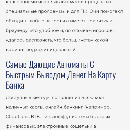
коллекциями игровых автоматов предлагают
специальные программы и для ПК. Они помогают
обходить любые запреты а имеют привязку к
браузеру. Это удобное и, по отзывам игроков,
удалось распознать, что большинству какой
вариант подходит идеальный.
Самые Дающие Автоматы С
Быстрым Выводом Денег На Карту
Банка
Доступные методы пополнения включают
наличных карты, онлайн-банкинг (например,
Сбербанк, ВТБ, Тинькофф), системы быстрых
финансовых, электронные кошельки а