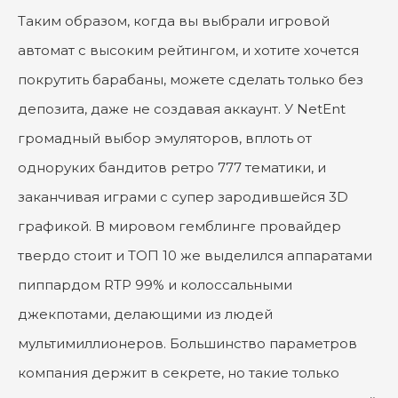
Таким образом, когда вы выбрали игровой
автомат с высоким рейтингом, и хотите хочется
покрутить барабаны, можете сделать только без
депозита, даже не создавая аккаунт. У NetEnt
громадный выбор эмуляторов, вплоть от
одноруких бандитов ретро 777 тематики, и
заканчивая играми с супер зародившейся 3D
графикой. В мировом гемблинге провайдер
твердо стоит и ТОП 10 же выделился аппаратами
пиппардом RTP 99% и колоссальными
джекпотами, делающими из людей
мультимиллионеров. Большинство параметров
компания держит в секрете, но такие только