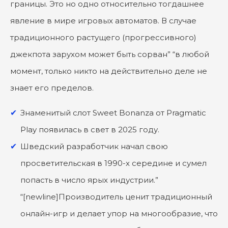
границы. Это но одно относительно тогдашнее
явление в мире игровых автоматов. В случае
традиционного растущего (прогрессивного)
джекпота зарухом может быть сорван” “в любой
момент, только никто на действительно деле не
знает его пределов.
Знаменитый слот Sweet Bonanza от Pragmatic
Play появилась в свет в 2025 году.
Шведский разработчик начал свою
просветительская в 1990-х середине и сумел
попасть в число ярых индустрии.”
“[newline]Производитель ценит традиционный
онлайн-игр и делает упор на многообразие, что