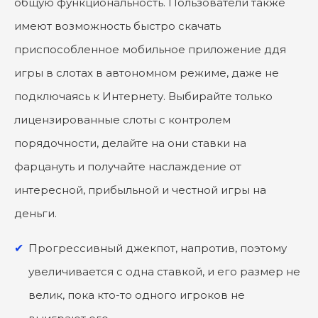
общую функциональность. Пользователи также
имеют возможность быстро скачать
приспособленное мобильное приложение ддя
игры в слотах в автономном режиме, даже не
подключаясь к Интернету. Выбирайте только
лицензированные слоты с контролем
порядочности, делайте на они ставки на
фарцануть и получайте наслаждение от
интересной, прибыльной и честной игры на
деньги.
Прогрессивный джекпот, напротив, поэтому
увеличивается с одна ставкой, и его размер не
велик, пока кто-то одного игроков не