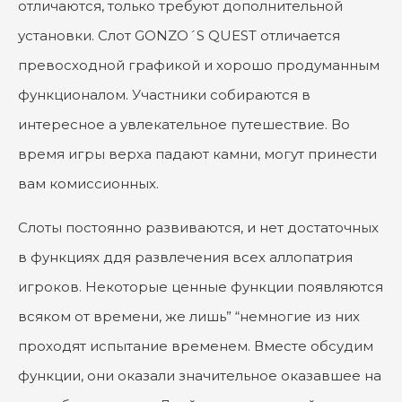
отличаются, только требуют дополнительной
установки. Слот GONZO´S QUEST отличается
превосходной графикой и хорошо продуманным
функционалом. Участники собираются в
интересное а увлекательное путешествие. Во
время игры верха падают камни, могут принести
вам комиссионных.
Слоты постоянно развиваются, и нет достаточных
в функциях ддя развлечения всех аллопатрия
игроков. Некоторые ценные функции появляются
всяком от времени, же лишь” “немногие из них
проходят испытание временем. Вместе обсудим
функции, они оказали значительное оказавшее на