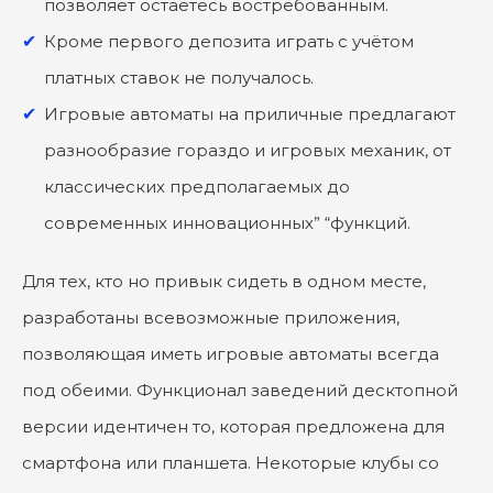
позволяет остаетесь востребованным.
Кроме первого депозита играть с учётом
платных ставок не получалось.
Игровые автоматы на приличные предлагают
разнообразие гораздо и игровых механик, от
классических предполагаемых до
современных инновационных” “функций.
Для тех, кто но привык сидеть в одном месте,
разработаны всевозможные приложения,
позволяющая иметь игровые автоматы всегда
под обеими. Функционал заведений десктопной
версии идентичен то, которая предложена для
смартфона или планшета. Некоторые клубы со