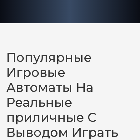
Популярные
Игровые
Автоматы На
Реальные
приличные С
Выводом Играть