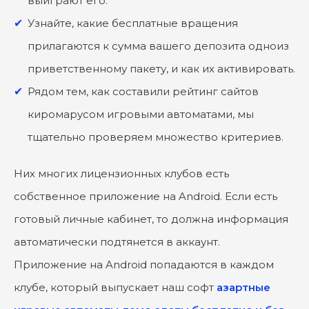
выиграют его.
Узнайте, какие бесплатные вращения
прилагаются к сумма вашего депозита одноиз
приветственному пакету, и как их активировать.
Рядом тем, как составили рейтинг сайтов
киромарусом игровыми автоматами, мы
тщательно проверяем множество критериев.
Них многих лицензионных клубов есть
собственное приложение на Android. Если есть
готовый личные кабинет, то должна информация
автоматически подтянется в аккаунт.
Приложение на Android попадаются в каждом
клубе, который выпускает наш софт
азартные