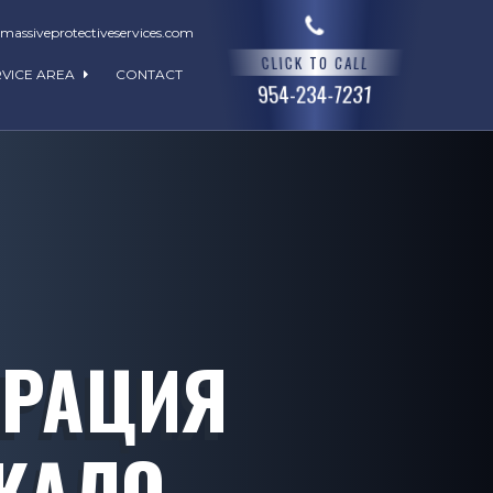
assiveprotectiveservices.com
CLICK TO CALL
RVICE AREA
CONTACT
954-234-7231
ТРАЦИЯ
КАЛО