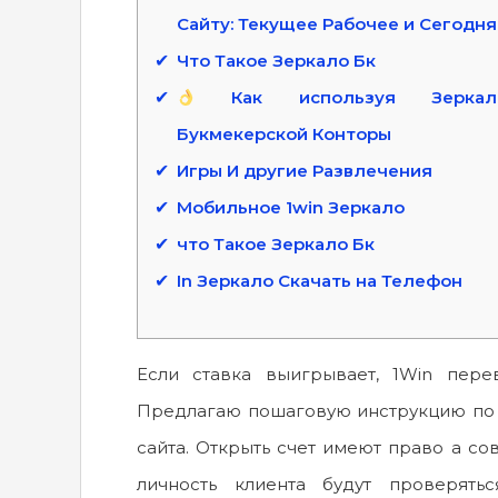
Сайту: Текущее Рабочее и Сегодня
Что Такое Зеркало Бк
Как используя Зеркал
Букмекерской Конторы
Игры И другие Развлечения
Мобильное 1win Зеркало
что Такое Зеркало Бк
In Зеркало Скачать на Телефон
Если ставка выигрывает, 1Win пере
Предлагаю пошаговую инструкцию по 
сайта. Открыть счет имеют право а с
личность клиента будут проверят