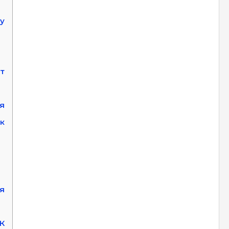
у
т
я
к
я
К