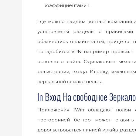
коэффициентами 1.
Где можно найдем контакт компании а
установлены разделы с правилами
обзавестись онлайн-чатом, придется п
понадобится VPN например прокси. 1 
основного сайта. Одинаковые механи
регистрации, входа. Игроку, имеющем
зеркальной ссылке нельзя.
In Вход На свободное Зеркал
Приложения 1Win обладают полон ф
посторонней беттер может ставить
довольствоваться линией и лайв-разде