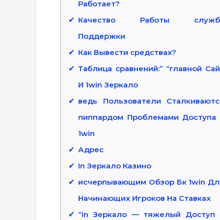
Работает?
Качество Работы служб
Поддержки
Как Вывести средствах?
Таблица сравнений:” “главной Сай
И 1win Зеркало
ведь Пользователи Сталкиваютс
пиппардом Проблемами Доступа 
1win
Адрес
In Зеркало Казино
исчерпывающим Обзор Бк 1win Дл
Начинающих Игроков На Ставках
“in Зеркало — тяжелый Доступ 