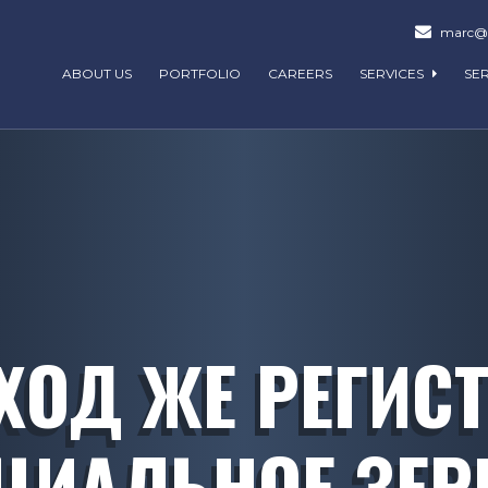
marc@m
ABOUT US
PORTFOLIO
CAREERS
SERVICES
SE
ВХОД ЖЕ РЕГИС
ЦИАЛЬНОЕ ЗЕР