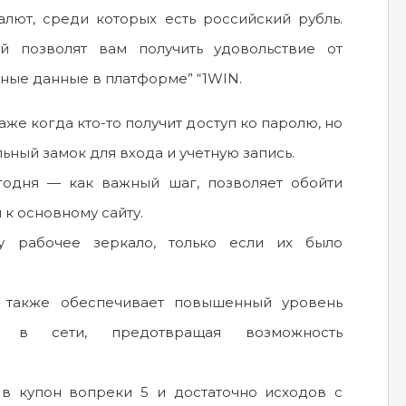
лют, среди которых есть российский рубль.
й позволят вам получить удовольствие от
чные данные в платформе” “1WIN.
же когда кто-то получит доступ ко паролю, но
ьный замок для входа и учетную запись.
годня — как важный шаг, позволяет обойти
к основному сайту.
 рабочее зеркало, только если их было
 также обеспечивает повышенный уровень
и в сети, предотвращая возможность
 в купон вопреки 5 и достаточно исходов с