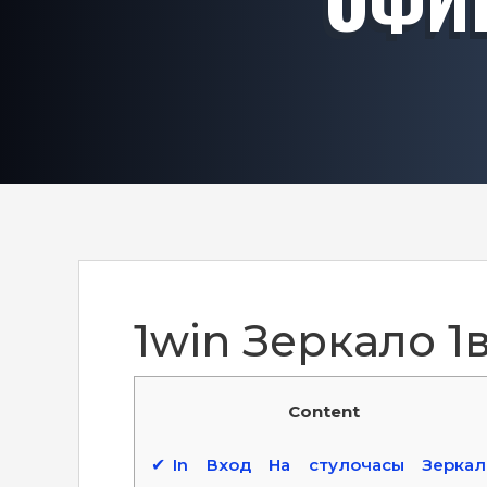
1win Зеркало 1
Content
In Вход На стулочасы Зеркал