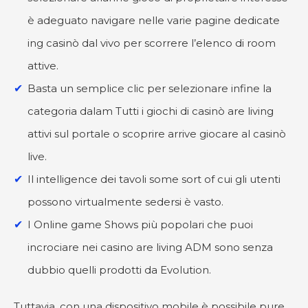
è adeguato navigare nelle varie pagine dedicate
ing casinò dal vivo per scorrere l’elenco di room
attive.
Basta un semplice clic per selezionare infine la
categoria dalam Tutti i giochi di casinò are living
attivi sul portale o scoprire arrive giocare al casinò
live.
Il intelligence dei tavoli some sort of cui gli utenti
possono virtualmente sedersi è vasto.
I Online game Shows più popolari che puoi
incrociare nei casino are living ADM sono senza
dubbio quelli prodotti da Evolution.
Tuttavia, con una dispositivo mobile è possibile pure