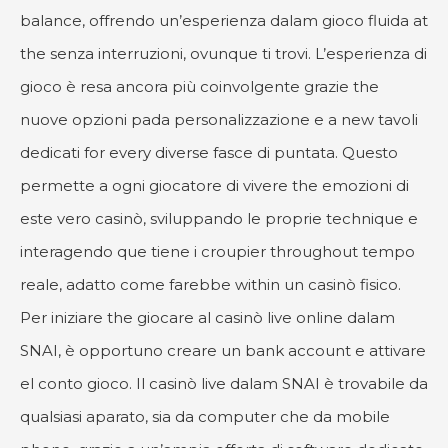
balance, offrendo un’esperienza dalam gioco fluida at
the senza interruzioni, ovunque ti trovi. L’esperienza di
gioco è resa ancora più coinvolgente grazie the
nuove opzioni pada personalizzazione e a new tavoli
dedicati for every diverse fasce di puntata. Questo
permette a ogni giocatore di vivere the emozioni di
este vero casinò, sviluppando le proprie technique e
interagendo que tiene i croupier throughout tempo
reale, adatto come farebbe within un casinò fisico.
Per iniziare the giocare al casinò live online dalam
SNAI, è opportuno creare un bank account e attivare
el conto gioco. Il casinò live dalam SNAI è trovabile da
qualsiasi aparato, sia da computer che da mobile