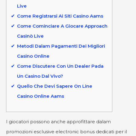
Live
Come Registrarsi Ai Siti Casino Aams
Come Cominciare A Giocare Approach
Casinò Live
Metodi Dalam Pagamenti Dei Migliori
Casino Online
Come Discutere Con Un Dealer Pada
Un Casino Dal Vivo?
Quello Che Devi Sapere On Line
Casino Online Aams
I giocatori possono anche approfittare dalam
promozioni esclusive electronic bonus dedicati per il