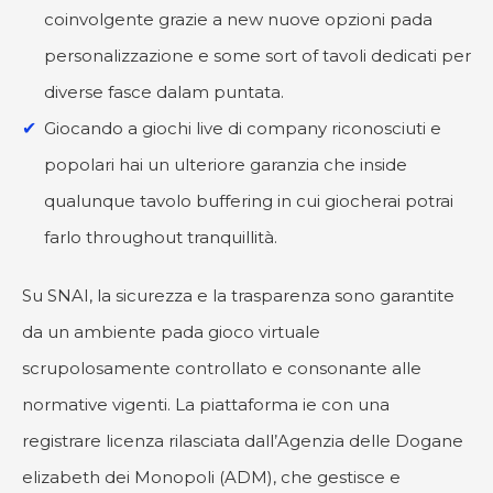
coinvolgente grazie a new nuove opzioni pada
personalizzazione e some sort of tavoli dedicati per
diverse fasce dalam puntata.
Giocando a giochi live di company riconosciuti e
popolari hai un ulteriore garanzia che inside
qualunque tavolo buffering in cui giocherai potrai
farlo throughout tranquillità.
Su SNAI, la sicurezza e la trasparenza sono garantite
da un ambiente pada gioco virtuale
scrupolosamente controllato e consonante alle
normative vigenti. La piattaforma ie con una
registrare licenza rilasciata dall’Agenzia delle Dogane
elizabeth dei Monopoli (ADM), che gestisce e