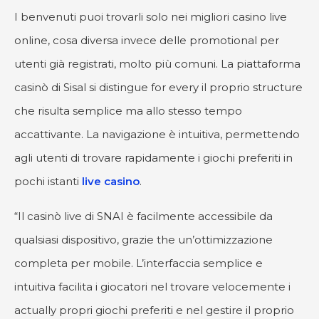
I benvenuti puoi trovarli solo nei migliori casino live
online, cosa diversa invece delle promotional per
utenti già registrati, molto più comuni. La piattaforma
casinò di Sisal si distingue for every il proprio structure
che risulta semplice ma allo stesso tempo
accattivante. La navigazione è intuitiva, permettendo
agli utenti di trovare rapidamente i giochi preferiti in
pochi istanti
live casino
.
“Il casinò live di SNAI è facilmente accessibile da
qualsiasi dispositivo, grazie the un’ottimizzazione
completa per mobile. L’interfaccia semplice e
intuitiva facilita i giocatori nel trovare velocemente i
actually propri giochi preferiti e nel gestire il proprio