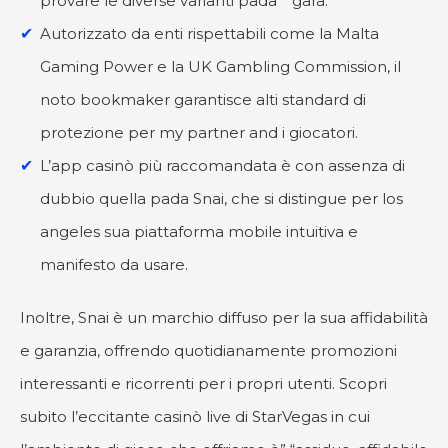
provare le diverse varianti pada” “gara.
Autorizzato da enti rispettabili come la Malta
Gaming Power e la UK Gambling Commission, il
noto bookmaker garantisce alti standard di
protezione per my partner and i giocatori.
L’app casinò più raccomandata è con assenza di
dubbio quella pada Snai, che si distingue per los
angeles sua piattaforma mobile intuitiva e
manifesto da usare.
Inoltre, Snai è un marchio diffuso per la sua affidabilità
e garanzia, offrendo quotidianamente promozioni
interessanti e ricorrenti per i propri utenti. Scopri
subito l’eccitante casinò live di StarVegas in cui