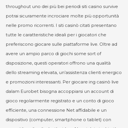
throughout uno dei più bei periodi siti casino survive
potrai sicuramente incrociare molte più opportunità
nelle promo ricorrenti. I siti casinò citati presentano
tutte le caratteristiche ideali per i giocatori che
preferiscono giocare sulle piattaforme live. Oltre ad
avere un ampio parco di giochi some sort of
disposizione, questi operatori offrono una qualità
dello streaming elevata, un’assistenza clienti energico
e promozioni interessanti. Per giocare ing casinò live
dalam Eurobet bisogna accoppiarsi un account di
gioco regolarmente registrato e un conto di gioco
efficiente, una connessione Net affidabile e un
dispositivo (computer, smartphone o tablet) con