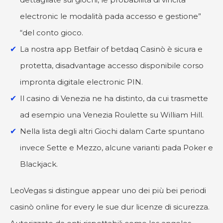
electronic le modalità pada accesso e gestione”
“del conto gioco.
La nostra app Betfair of betdaq Casinò è sicura e
protetta, disadvantage accesso disponibile corso
impronta digitale electronic PIN.
Il casino di Venezia ne ha distinto, da cui trasmette
ad esempio una Venezia Roulette su William Hill.
Nella lista degli altri Giochi dalam Carte spuntano
invece Sette e Mezzo, alcune varianti pada Poker e
Blackjack.
LeoVegas si distingue appear uno dei più bei periodi
casinò online for every le sue dur licenze di sicurezza.