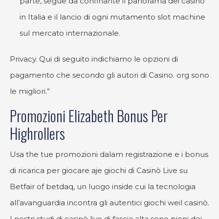
parte, segue da confinante il panorama dei casino
in Italia e il lancio di ogni mutamento slot machine
sul mercato internazionale.
Privacy. Qui di seguito indichiamo le opzioni di
pagamento che secondo gli autori di Casino. org sono
le migliori.”
Promozioni Elizabeth Bonus Per
Highrollers
Usa the tue promozioni dalam registrazione e i bonus
di ricarica per giocare aje giochi di Casinò Live su
Betfair of betdaq, un luogo inside cui la tecnologia
all’avanguardia incontra gli autentici giochi weil casinò.
I nostri studi di casinò live di fascia alta sono pieni dei