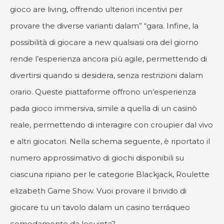
gioco are living, offrendo ulteriori incentivi per
provare the diverse varianti dalam” “gara. Infine, la
possibilità di giocare a new qualsiasi ora del giorno
rende l’esperienza ancora più agile, permettendo di
divertirsi quando si desidera, senza restrizioni dalam
orario. Queste piattaforme offrono un’esperienza
pada gioco immersiva, simile a quella di un casinò
reale, permettendo di interagire con croupier dal vivo
e altri giocatori. Nella schema seguente, è riportato il
numero approssimativo di giochi disponibili su
ciascuna ripiano per le categorie Blackjack, Roulette
elizabeth Game Show. Vuoi provare il brivido di
giocare tu un tavolo dalam un casino terráqueo
comodamente da locuinta?