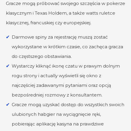
Gracze mogą próbować swojego szczęścia w pokerze
klasycznym i Texas Holdem, a także watts ruletce
klasycznej, francuskiej czy europejskiej.
Darmowe spiny za rejestrację muszą zostać
wykorzystane w krótkim czasie, co zachęca gracza
do częstszego obstawiania.
Wystarczy kliknąć ikonę czatu w prawym dolnym
rogu strony i actually wyświetli się okno z
najczęściej zadawanymi pytaniami oraz opcją
bezpośredniej rozmowy z konsultantem.
Gracze mogą uzyskać dostęp do wszystkich swoich
ulubionych habgier na wyciągnięcie ręki,
pobierając aplikację kasyna na prawdziwe