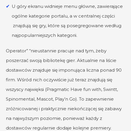
U góry ekranu widnieje menu główne, zawierające
ogólne kategorie portalu, a w centralnej części
znajdują się gry, które są posegregowane według
najpopularniejszych kategorii.
Operator” “nieustannie pracuje nad tym, żeby
poszerzać swoją bibliotekę gier. Aktualnie na liście
dostawców znajduje się imponująca liczna ponad 90
firm. Wśród nich oczywiście już teraz znajdują się
wszyscy najwięksi (Pragmatic Have fun with, Swintt,
Spinomental, Mascot, Play’n Go). To zapewnienie
zróżnicowanej i praktycznie niekończącej się zabawy
na najwyższym poziomie, ponieważ każdy z
dostawców regularnie dodaje kolejne premiery.