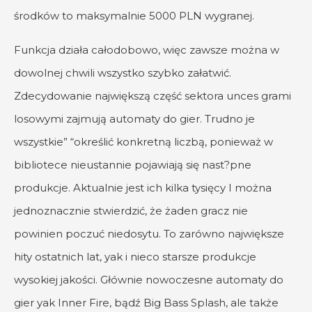
środków to maksymalnie 5000 PLN wygranej.
Funkcja działa całodobowo, więc zawsze można w
dowolnej chwili wszystko szybko załatwić.
Zdecydowanie największą część sektora unces grami
losowymi zajmują automaty do gier. Trudno je
wszystkie” “określić konkretną liczbą, ponieważ w
bibliotece nieustannie pojawiają się nast?pne
produkcje. Aktualnie jest ich kilka tysięcy I można
jednoznacznie stwierdzić, że żaden gracz nie
powinien poczuć niedosytu. To zarówno największe
hity ostatnich lat, yak i nieco starsze produkcje
wysokiej jakości. Głównie nowoczesne automaty do
gier yak Inner Fire, bądź Big Bass Splash, ale także