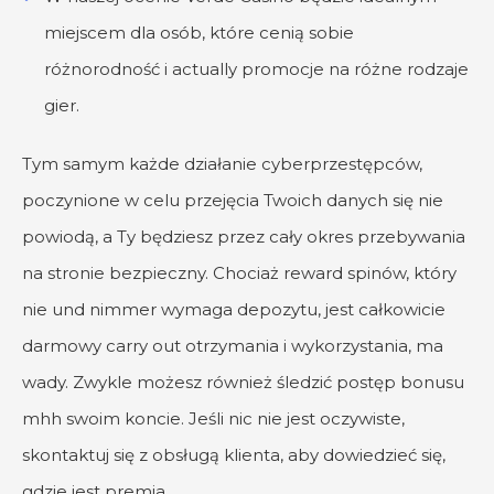
miejscem dla osób, które cenią sobie
różnorodność i actually promocje na różne rodzaje
gier.
Tym samym każde działanie cyberprzestępców,
poczynione w celu przejęcia Twoich danych się nie
powiodą, a Ty będziesz przez cały okres przebywania
na stronie bezpieczny. Chociaż reward spinów, który
nie und nimmer wymaga depozytu, jest całkowicie
darmowy carry out otrzymania i wykorzystania, ma
wady. Zwykle możesz również śledzić postęp bonusu
mhh swoim koncie. Jeśli nic nie jest oczywiste,
skontaktuj się z obsługą klienta, aby dowiedzieć się,
gdzie jest premia.