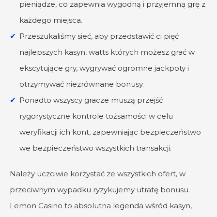
pieniądze, co zapewnia wygodną i przyjemną grę z
każdego miejsca.
Przeszukaliśmy sieć, aby przedstawić ci pięć
najlepszych kasyn, watts których możesz grać w
ekscytujące gry, wygrywać ogromne jackpoty i
otrzymywać niezrównane bonusy.
Ponadto wszyscy gracze muszą przejść
rygorystyczne kontrole tożsamości w celu
weryfikacji ich kont, zapewniając bezpieczeństwo
we bezpieczeństwo wszystkich transakcji.
Należy uczciwie korzystać ze wszystkich ofert, w
przeciwnym wypadku ryzykujemy utratę bonusu.
Lemon Casino to absolutna legenda wśród kasyn,