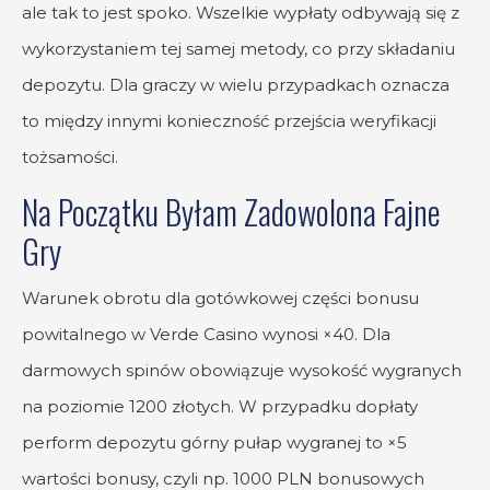
ale tak to jest spoko. Wszelkie wypłaty odbywają się z
wykorzystaniem tej samej metody, co przy składaniu
depozytu. Dla graczy w wielu przypadkach oznacza
to między innymi konieczność przejścia weryfikacji
tożsamości.
Na Początku Byłam Zadowolona Fajne
Gry
Warunek obrotu dla gotówkowej części bonusu
powitalnego w Verde Casino wynosi ×40. Dla
darmowych spinów obowiązuje wysokość wygranych
na poziomie 1200 złotych. W przypadku dopłaty
perform depozytu górny pułap wygranej to ×5
wartości bonusy, czyli np. 1000 PLN bonusowych