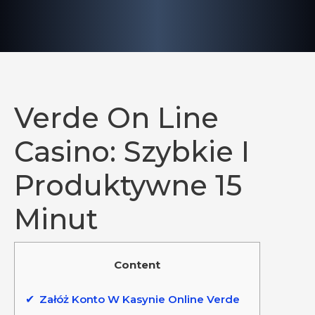
Verde On Line
Casino: Szybkie I
Produktywne 15
Minut
Content
Załóż Konto W Kasynie Online Verde