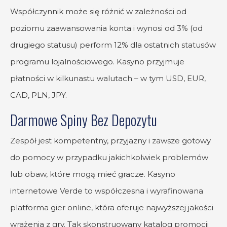
Współczynnik może się różnić w zależności od
poziomu zaawansowania konta i wynosi od 3% (od
drugiego statusu) perform 12% dla ostatnich statusów
programu lojalnościowego. Kasyno przyjmuje
płatności w kilkunastu walutach – w tym USD, EUR,
CAD, PLN, JPY.
Darmowe Spiny Bez Depozytu
Zespół jest kompetentny, przyjazny i zawsze gotowy
do pomocy w przypadku jakichkolwiek problemów
lub obaw, które mogą mieć gracze. Kasyno
internetowe Verde to współczesna i wyrafinowana
platforma gier online, która oferuje najwyższej jakości
wrażenia z gry. Tak skonstruowany katalog promocji