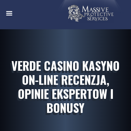
VERDE CASINO KASYNO
ON-LINE RECENZJA,
OPINIE EKSPERTOW I
BONUSY