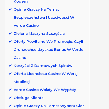
Kodem
Opinie Graczy Na Temat
Bezpieczeństwa I Uczciwości W
Verde Casino
Zielona Maszyna Szczęścia
Oferty Powitalne We Promocje, Czyli
Grunzochse Uzyskać Bonus W Verde
Casino
Korzyści Z Darmowych Spinów
Oferta Licencioso Casino W Wersji
Mobilnej
Verde Casino Wpłaty We Wypłaty
Obsługa Klienta
Opinie Graczy Na Temat Wyboru Gier