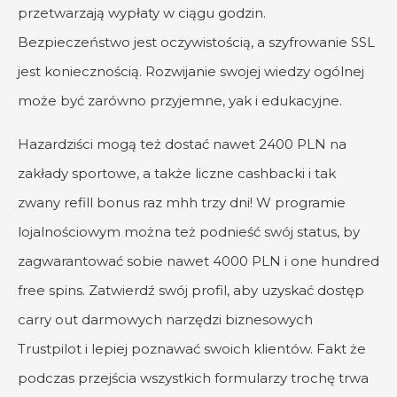
przetwarzają wypłaty w ciągu godzin.
Bezpieczeństwo jest oczywistością, a szyfrowanie SSL
jest koniecznością. Rozwijanie swojej wiedzy ogólnej
może być zarówno przyjemne, yak i edukacyjne.
Hazardziści mogą też dostać nawet 2400 PLN na
zakłady sportowe, a także liczne cashbacki i tak
zwany refill bonus raz mhh trzy dni! W programie
lojalnościowym można też podnieść swój status, by
zagwarantować sobie nawet 4000 PLN i one hundred
free spins. Zatwierdź swój profil, aby uzyskać dostęp
carry out darmowych narzędzi biznesowych
Trustpilot i lepiej poznawać swoich klientów. Fakt że
podczas przejścia wszystkich formularzy trochę trwa