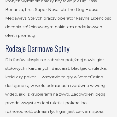
których wymienić należy hity takie jak Big Bass
Bonanza, Fruit Super Nova lub The Dog House
Megaways. Stałych graczy operator kasyna Licencioso
docenia zróżnicowanym pakietem dodatkowych
ofert i promocji.
Rodzaje Darmowe Spiny
Dla fanów klasyki nie zabrakło potężnej dawki gier
stołowych i karcianych. Baccarat, blackjack, ruletka,
kości czy poker — wszystkie te gry w VerdeCasino
dostępne są w wielu odmianach i zarówno w wersji
wideo, jak i z krupierami na żywo. Zadowoleni będą
przede wszystkim fani ruletki i pokera, bo
różnorodność odmian tych gier jest całkiem spora.