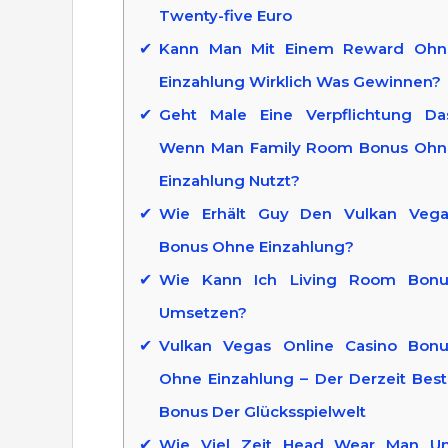
Twenty-five Euro
Kann Man Mit Einem Reward Ohn
Einzahlung Wirklich Was Gewinnen?
Geht Male Eine Verpflichtung Das
Wenn Man Family Room Bonus Ohn
Einzahlung Nutzt?
Wie Erhält Guy Den Vulkan Vega
Bonus Ohne Einzahlung?
Wie Kann Ich Living Room Bonu
Umsetzen?
Vulkan Vegas Online Casino Bonu
Ohne Einzahlung – Der Derzeit Bes
Bonus Der Glücksspielwelt
Wie Viel Zeit Head Wear Man U