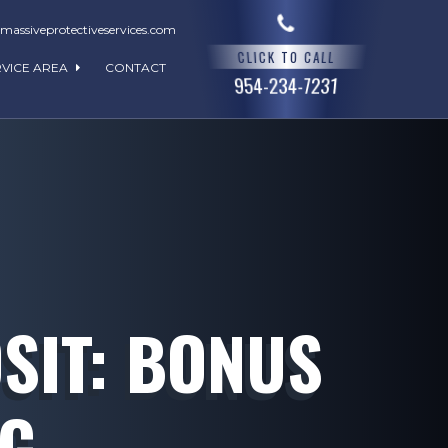
assiveprotectiveservices.com
CLICK TO CALL
RVICE AREA
CONTACT
954-234-7231
SIT: BONUS
NG