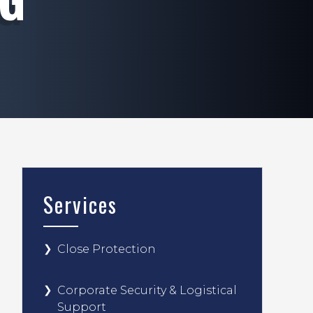
Services
Close Protection
Corporate Security & Logistical
Support