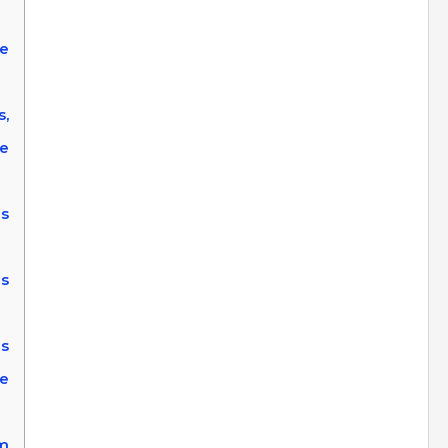
e
,
e
s
s
s
te
m