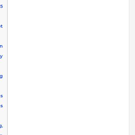
25
t
n
y
g
s
s
g,