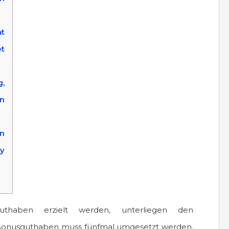
at
t
g,
n
n
y
uthaben erzielt werden, unterliegen den
Bonusguthaben muss fünfmal umgesetzt werden,