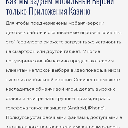
Как Мы задаем Мобильные Версии
только Приложения Казино
Для чтобы предназначены мобайл-версии
деловых сайтов и скачиваемые игровые клиенты,
его” “севилестр сможете загрузить же установить
на смартфон или другой гаджет. Многие
популярные онлайн казино предлагают своим
клиентам неплохой выбора видеопокера, в ином
числе и а мобильной версии. Севилестр сможете
насладиться обманчивой игры, делать высоких
ставки и выигрывать крупные призы, играя с
телефона также планшета (Android, iPhone).
Пользуясь установочными файлами, доступными в
этом каталоге, пользователи имеют возможность