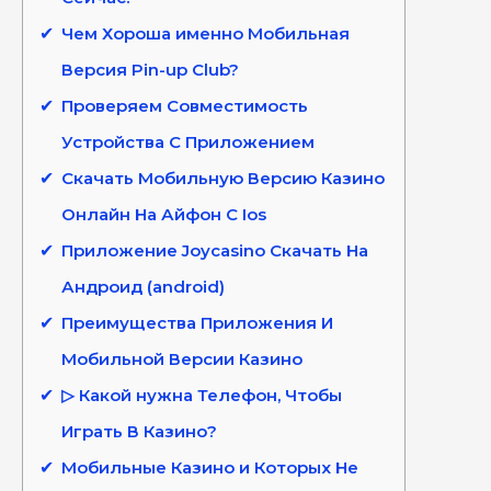
Чем Хороша именно Мобильная
Версия Pin-up Club?
Проверяем Совместимость
Устройства С Приложением
Скачать Мобильную Версию Казино
Онлайн На Айфон С Ios
Приложение Joycasino Скачать На
Андроид (android)
Преимущества Приложения И
Мобильной Версии Казино
▷ Какой нужна Телефон, Чтобы
Играть В Казино?
Мобильные Казино и Которых Не