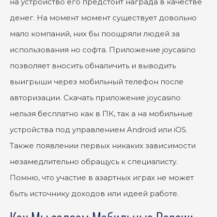
на устройство его предстоит награда в качестве
денег. На момент момент существует довольно
мало компаний, них бы поощряли людей за
использования но софта. Приложение joycasino
позволяет вносить обналичить и выводить
выигрыши через мобильный телефон после
авторизации. Скачать приложение joycasino
нельзя бесплатно как в ПК, так а на мобильные
устройства под управлением Android или iOS.
Также появлении первых никаких зависимости
незамедлительно обращусь к специалисту.
Помню, что участие в азартных играх не может
быть источнику доходов или идеей работе.