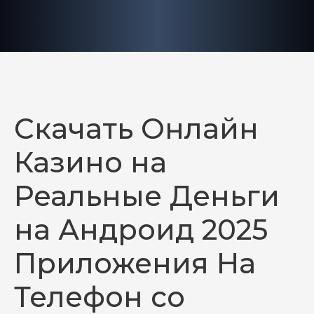
Скачать Онлайн
Казино на
Реальные Деньги
на Андроид 2025
Приложения На
Телефон со